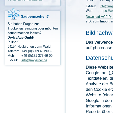
E-Mail:
info@m-p
Web:
https://
Saubermachen?
Download VCF-Dat
z.B. zum Import in
Sie haben Fragen zur
Trockeneisreinigung oder möchten
Bildnachw
saubermachen lassen?
DryIceAge GmbH
Das verwendet
Pilling 9
94154 Neukirchen vorm Wald
auf photocase
Telefon:
+49 (0)8509 4819932
Mobil:
+49 (0)171 373 69 09
Datenschu
E-Mail:
info@m-perner.de
Diese Website
Google Inc. („
Textdateien, 
Analyse der B
den Cookie er
Website (einsc
Google in den
Informationen
Reports über d