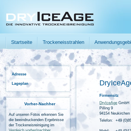
Startseite
Trockeneisstrahlen
Anwendungsgebi
Adresse
DryIceAg
Lageplan
Firmensitz
DryIceAge
GmbH
Vorher-Nachher
Pilling 9
94154 Neukirchen
Auf unseren Fotos erkennen Sie
die beeindruckenden Ergebnisse
Telefon:
+49 (0)8
der Trockeneisreinigung im
Vergleich vorher/nachher
.
Mobil:
+49 (0)1